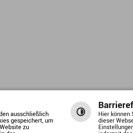
Barrieref
den ausschließlich
Hier können 
SCHRIFTGRÖSSE / KONTRAST
kies gespeichert, um
dieser Webse
alte
/
Hilfe
/
Impressum
/
Datenschutzerk
 Website zu
Einstellunge