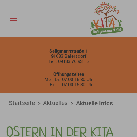
Aktuelle Infos - KiTa Baiers
Skip to main content
Seligmannstraße 1
91083 Baiersdorf
Tel.: 09133 76 93 15
Öffnungszeiten
Mo - Di:
07.00-16.30 Uhr
Fr:
07.00-15.30 Uhr
You are here:
Startseite
Aktuelles
Aktuelle Infos
OSTERN IN DER KITA