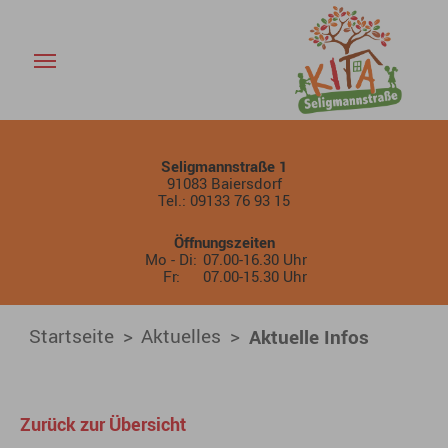
Aktuelle Infos - KiTa Baiers
Skip to main content
Seligmannstraße 1
91083 Baiersdorf
Tel.: 09133 76 93 15
Öffnungszeiten
Mo - Di:
07.00-16.30 Uhr
Fr:
07.00-15.30 Uhr
You are here:
Startseite
Aktuelles
Aktuelle Infos
Zurück zur Übersicht