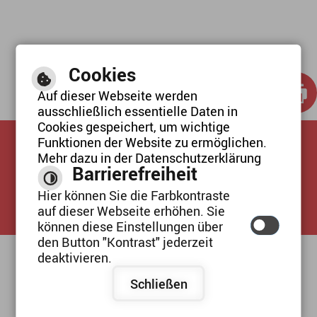
Cookies
Auf dieser Webseite werden
ausschließlich essentielle Daten in
Cookies gespeichert, um wichtige
Funktionen der Website zu ermöglichen.
SCHRIFTGRÖSSE / KONTRAST
Mehr dazu in der Datenschutzerklärung
Barrierefreiheit
Inhalte
/
Hilfe
/
Impressum
/
Hier können Sie die Farbkontraste
Datenschutzerklärung
auf dieser Webseite erhöhen. Sie
können diese Einstellungen über
den Button "Kontrast" jederzeit
deaktivieren.
Kindertagesstätte “Seligmannstraße"
Seligmannstraße 1
Schließen
91083 Baiersdorf