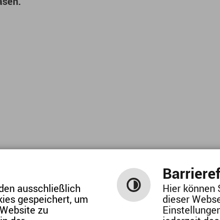
asen.
Barrieref
den ausschließlich
Hier können 
SCHRIFTGRÖSSE / KONTRAST
kies gespeichert, um
dieser Webse
alte
/
Hilfe
/
Impressum
/
Datenschutzerk
 Website zu
Einstellunge