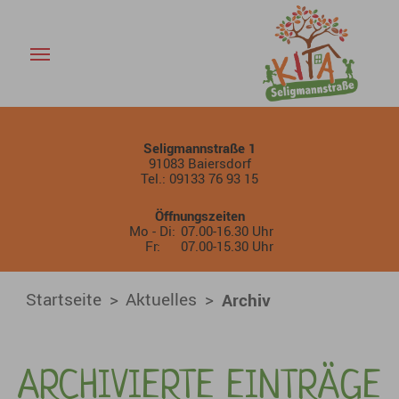
Archiv - KiTa Baiersdorf Sel
Skip to main content
Seligmannstraße 1
91083 Baiersdorf
Tel.: 09133 76 93 15
Öffnungszeiten
Mo - Di:
07.00-16.30 Uhr
Fr:
07.00-15.30 Uhr
You are here:
Startseite
Aktuelles
Archiv
ARCHIVIERTE EINTRÄGE