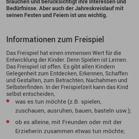
brauchen und berücksichtigt ihre Interessen und
Bedürfnisse. Aber auch der Jahreskreislauf mit
seinen Festen und Feiern ist uns wichtig.
Informationen zum Freispiel
Das Freispiel hat einen immensen Wert für die
Entwicklung der Kinder. Denn Spielen ist Lernen.
Das Freispiel ist offen. Es gibt allen Kindern
Gelegenheit zum Entdecken, Erkennen, Schaffen
und Gestalten, zum Betrachten, Nachahmen und
Selbsterfinden. In der Freispielzeit kann das Kind
selbst entscheiden,
was es tun möchte (z.B. spielen,
zuschauen, ausruhen, bauen, basteln usw.);
ob es alleine, mit Freunden oder mit der
Erzieherin zusammen etwas tun möchte;