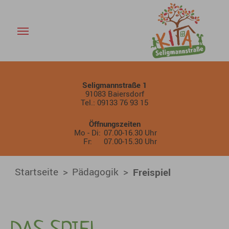
Freispiel - KiTa Baiersdorf S
Skip to main content
Seligmannstraße 1
91083 Baiersdorf
Tel.: 09133 76 93 15
Öffnungszeiten
Mo - Di:
07.00-16.30 Uhr
Fr:
07.00-15.30 Uhr
You are here:
Startseite
Pädagogik
Freispiel