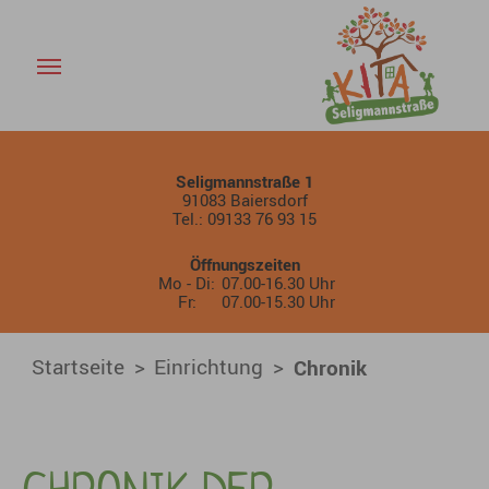
Chronik - KiTa Baiersdorf Se
Skip to main content
Seligmannstraße 1
91083 Baiersdorf
Tel.: 09133 76 93 15
Öffnungszeiten
Mo - Di:
07.00-16.30 Uhr
Fr:
07.00-15.30 Uhr
You are here:
Startseite
Einrichtung
Chronik