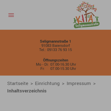
Inhaltsverzeichnis - KiTa Ba
Skip to main content
Seligmannstraße 1
91083 Baiersdorf
Tel.: 09133 76 93 15
Öffnungszeiten
Mo - Di:
07.00-16.30 Uhr
Fr:
07.00-15.30 Uhr
You are here:
Startseite
Einrichtung
Impressum
Inhaltsverzeichnis