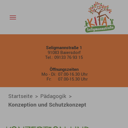
Konzeption und Schutzkonzep
Skip to main content
Seligmannstraße 1
91083 Baiersdorf
Tel.: 09133 76 93 15
Öffnungszeiten
Mo - Di:
07.00-16.30 Uhr
Fr:
07.00-15.30 Uhr
You are here:
Startseite
Pädagogik
Konzeption und Schutzkonzept