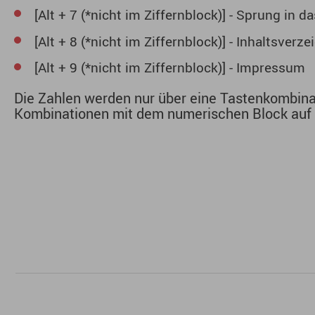
[Alt + 7 (*nicht im Ziffernblock)] - Sprung in d
[Alt + 8 (*nicht im Ziffernblock)] - Inhaltsverz
[Alt + 9 (*nicht im Ziffernblock)] - Impressum
Die Zahlen werden nur über eine Tastenkombinat
Kombinationen mit dem numerischen Block auf d
Apotheken-Notdienst
Landesapothekenkammer BW
Tagesaktuelle Notdienste von Apotheken in Ihr