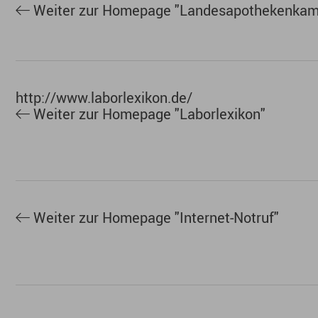
Weiter zur Homepage "Landesapothekenka
Laborlexikon
Wollen Sie wissen, ob Ihre Blutwerte, Leberwe
http://www.laborlexikon.de/
Weiter zur Homepage "Laborlexikon"
Internet-Notruf
Professionelle, kostenlose und anonyme Hilfe a
Weiter zur Homepage "Internet-Notruf"
Menschenskinder
Der umfassende Ratgeber für junge und erfahrene