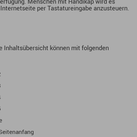
Verfügung. Menschen mit Handikap wird es
 Internetseite per Tastatureingabe anzusteuern.
ie Inhaltsübersicht können mit folgenden
1
2
3
4
5
e
m Seitenanfang