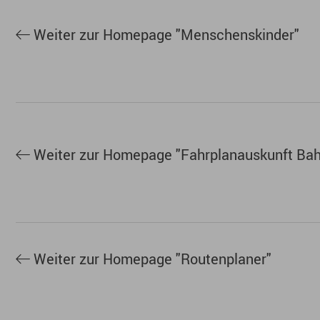
vieles mehr.
Weiter zur Homepage "Menschenskinder"
Fahrplanauskunft Bahn
Die Fahrplanauskunft der Deutschen Bahn bietet
Sie auf der Homepage.
Weiter zur Homepage "Fahrplanauskunft Ba
Routenplaner
Die genaue Anreise nach XXXXXX können Sie si
Weiter zur Homepage "Routenplaner"
Aktuelles & Neues