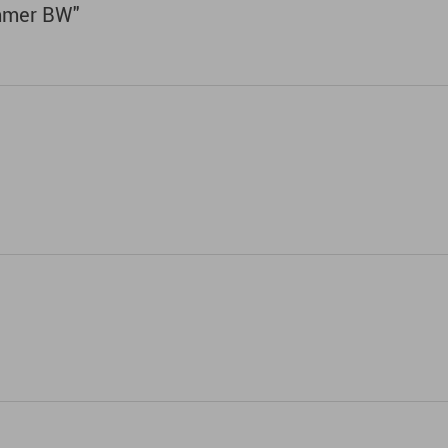
mmer BW"
rte im Normbereich liegen? Welche Auswirkungen e
n 365 Tagen im Jahr.
 Eltern. Hier gibt's viele Infos zu Schwangerschaf