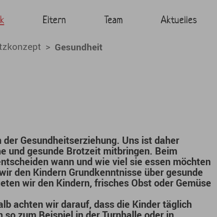
ersdorf Seligmannstra
k
Eltern
Team
Aktuelles
tzkonzept
Gesundheit
 der Gesundheitserziehung. Uns ist daher
he
und
gesunde Brotzeit
mitbringen. Beim
entscheiden wann und wie viel sie essen möchten
 wir den Kindern Grundkenntnisse über gesunde
eten wir den Kindern, frisches Obst oder Gemüse
b achten wir darauf, dass die Kinder täglich
 so zum Beispiel in der
Turnhalle
oder in