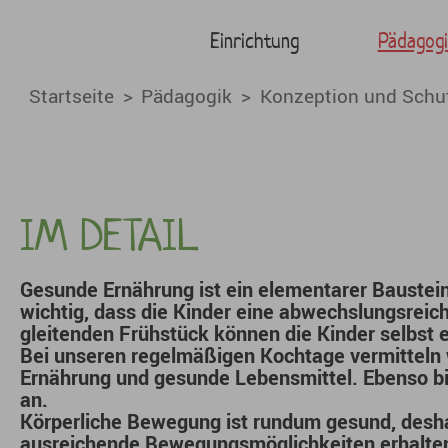
Gesundheit - KiTa Bai
Skip to main content
Einrichtung
Pädagogi
You are here:
Startseite
Pädagogik
Konzeption und Schu
IM DETAIL
Gesunde Ernährung ist ein elementarer Baustein
wichtig, dass die Kinder eine
abwechslungsreic
gleitenden Frühstück
können die Kinder selbst 
Bei unseren
regelmäßigen Kochtage
vermitteln
Ernährung und gesunde Lebensmittel. Ebenso bi
an.
Körperliche Bewegung
ist rundum gesund, deshal
ausreichende Bewegungsmöglichkeiten erhalten