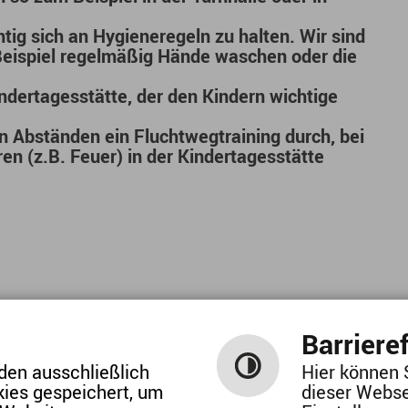
tig sich an
Hygieneregeln
zu halten. Wir sind
Beispiel regelmäßig
Hände waschen
oder die
Kindertagesstätte, der den Kindern wichtige
en Abständen ein
Fluchtwegtraining
durch, bei
en (z.B. Feuer) in der Kindertagesstätte
Barrieref
den ausschließlich
Hier können 
kies gespeichert, um
dieser Webse