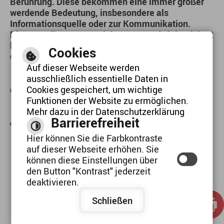
Berührung. Diese bekommen eine immer größer
werdende Bedeutung, insbesondere als
Informationsquelle oder zur Kommunikation.
Diese Medien setzen wir bewusst und zielgerichtet
bei unserer täglichen Arbeit mit den Kindern ein:
Cookies
Bilder- und Sachbücher, Zeitungen,
Auf dieser Webseite werden
Broschüren (Druckmedien)
ausschließlich essentielle Daten in
Cookies gespeichert, um wichtige
Kassettenrekorder, Hörkassetten, CDs, CD-
Funktionen der Website zu ermöglichen.
Spieler (auditive Medien)
Mehr dazu in der Datenschutzerklärung
Barrierefreiheit
Dias, Fotos (visuelle Medien)
Hier können Sie die Farbkontraste
auf dieser Webseite erhöhen. Sie
können diese Einstellungen über
den Button "Kontrast" jederzeit
deaktivieren.
Schließen