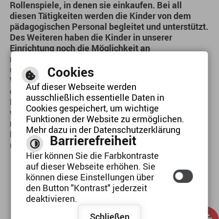
Rollenspiele
, in denen sie einkaufen. Bei all
diesen Tätigkeiten werden die Kinder von dem
pädagogischen Personal begleitet und unterstützt.
Des Weiteren haben die Kinder in unserer
Einrichtung noch die Möglichkeit an
mathematischen Projekten
teil zu nehmen. In
Cookies
unserm Kindergarten können die
Wackelzahnkinder (Vorschulkinder ab 5 Jahre) an
Auf dieser Webseite werden
dem
Projekt „Entdeckungen im Zahlenland“ (nach
ausschließlich essentielle Daten in
Prof. Preiß)
teilnehmen. Für die jüngeren Kinder
Cookies gespeichert, um wichtige
wird ebenfalls ein
Projekt
aus dem
Funktionen der Website zu ermöglichen.
mathematischen Bereich angeboten. Hier können
Mehr dazu in der Datenschutzerklärung
Kinder ab 3 Jahren
„Entdeckungen im Entenland“
Barrierefreiheit
(nach Prof. Preiß)
machen.
Hier können Sie die Farbkontraste
auf dieser Webseite erhöhen. Sie
können diese Einstellungen über
den Button "Kontrast" jederzeit
deaktivieren.
Schließen