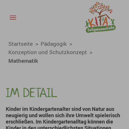
Mathematik - KiTa Baiersdor
Skip to main content
You are here:
Startseite
Pädagogik
Konzeption und Schutzkonzept
Mathematik
IM DETAIL
Kinder im Kindergartenalter sind von Natur aus
neugierig und wollen sich ihre Umwelt spielerisch
erschließen. Im Kindergartenalltag können die
Kinder in den unterschiedlichsten Situationen