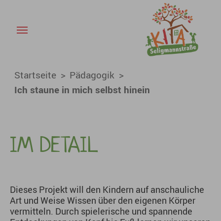
Ich staune in mich selbst hin
Skip to main content
You are here:
Startseite
Pädagogik
Ich staune in mich selbst hinein
IM DETAIL
Dieses Projekt will den Kindern auf anschauliche
Art und Weise Wissen über den eigenen Körper
vermitteln. Durch spielerische und spannende