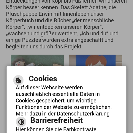
Entdeckungen von Kopf bis Fuß lernen wir unseren
Körper besser kennen. Das Skelett Agathe, die
Plüschpuppe Erwin mit Innenleben unser
Körperbuch und die Bücher „der menschliche
Körper“, „wir entdecken unseren Körper“,
„wachsen und größer werden“, „ich und du“ und
einige Puzzles wurden extra angeschafft und
begleiten uns durch das Projekt.
Cookies
Ich staune in mich
Auf dieser Webseite werden
selbst hinein.
ausschließlich essentielle Daten in
Cookies gespeichert, um wichtige
Funktionen der Website zu ermöglichen.
Mehr dazu in der Datenschutzerklärung
Ich staune in mich
Barrierefreiheit
selbst hinein.
Hier können Sie die Farbkontraste