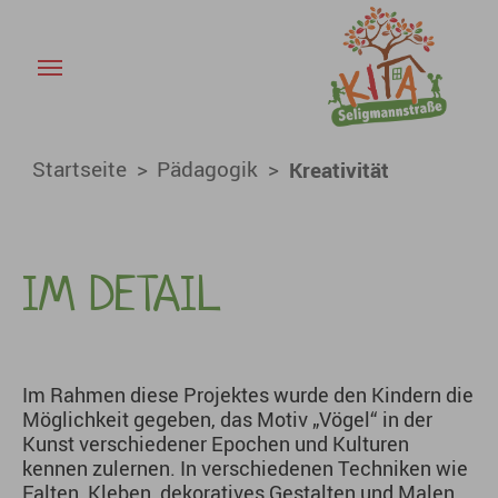
Kreativität - KiTa Baiersdorf
Skip to main content
You are here:
Startseite
Pädagogik
Kreativität
IM DETAIL
Im Rahmen diese Projektes wurde den Kindern die
Möglichkeit gegeben, das Motiv „Vögel“ in der
Kunst verschiedener Epochen und Kulturen
kennen zulernen. In verschiedenen Techniken wie
Falten, Kleben, dekoratives Gestalten und Malen