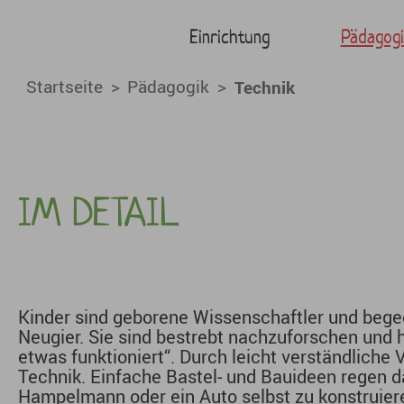
Technik - KiTa Baiers
Skip to main content
Einrichtung
Pädagogi
You are here:
Startseite
Pädagogik
Technik
IM DETAIL
Kinder sind geborene Wissenschaftler und be
Neugier. Sie sind bestrebt nachzuforschen und h
etwas funktioniert“. Durch leicht verständliche
Technik. Einfache Bastel- und Bauideen regen 
Hampelmann oder ein Auto selbst zu konstruiere