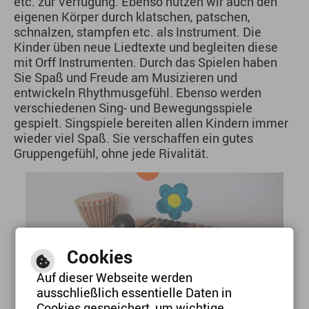
etc. zur Verfügung. Ebenso nutzen wir auch den
eigenen Körper durch klatschen, patschen,
schnalzen, stampfen etc. als Instrument. Die
Kinder üben neue Liedtexte und begleiten diese
mit Orff Instrumenten. Durch das Spielen haben
Sie Spaß und Freude am Musizieren und
entwickeln Rhythmusgefühl. Ebenso werden
verschiedenen Sing- und Bewegungsspiele
gespielt. Singspiele bereiten allen Kindern immer
wieder viel Spaß. Sie verschaffen ein gutes
Gruppengefühl, ohne jede Rivalität.
Cookies
Auf dieser Webseite werden
ausschließlich essentielle Daten in
Cookies gespeichert, um wichtige